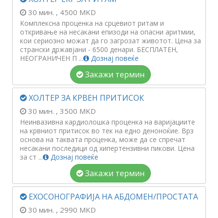
30 мин.
, 4500 MKD
Комплексна проценка на срцевиот ритам и
откривање на несакани епизоди на опасни аритмии,
кои сериозно можат да го загрозат животот. Цена за
странски државјани - 6500 денари. БЕСПЛАТЕН,
НЕОГРАНИЧЕН П ...
Дознај повеќе
Закажи термин
ХОЛТЕР ЗА КРВЕН ПРИТИСОК
30 мин.
, 3500 MKD
Неинвазивна кардиолошка проценка на варијациите
на крвниот притисок во тек на едно деноноќие. Врз
основа на таквата проценка, може да се спречат
несакани последици од хипертензивни пикови. Цена
за ст ...
Дознај повеќе
Закажи термин
ЕХОСОНОГРАФИЈА НА АБДОМЕН/ПРОСТАТА
30 мин.
, 2990 MKD