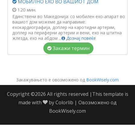
МОБИЛНО ЕХО ВО ВАШИОТ ДОМ
120 мин.
Единствени во Македонија: со мобилен ехо-апарат во
вашиот дом можеме да направиме:
ехокардиографија, доплер на каротидни артерии,
доплер на периферни артерии и вени, ехо на штитна
жлезда, ехо на абдом ...
Дознај повеќе
Закажи термин
Закажувањето е овозможено од
BookWisely.com
Copyright ©
2026 All rights reserved |This template is
made with
by
Colorlib
| Овозможено од
BookWisely.com