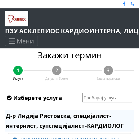
ПЗУ АСКЛЕПИОС КАРДИОИНТЕРНА, ЛИЦЕ
Мени
Закажи термин
1
2
3
Услуга
Датум и Време
Ваши податоци
Изберете услуга
Д-р Лидија Ристовска, специјалист-
интернист, супспецијалист-КАРДИОЛОГ