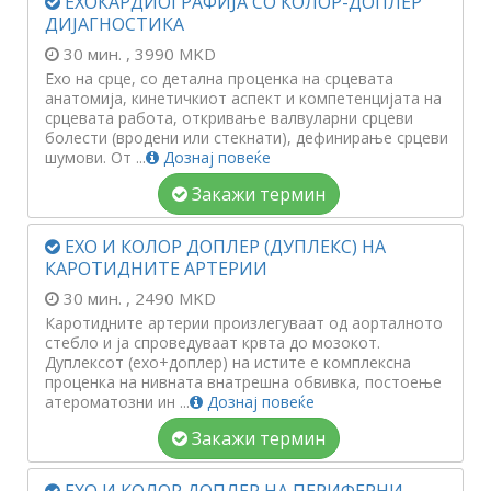
ЕХОКАРДИОГРАФИЈА СО КОЛОР-ДОПЛЕР
ДИЈАГНОСТИКА
30 мин.
, 3990 MKD
Ехо на срце, со детална проценка на срцевата
анатомија, кинетичкиот аспект и компетенцијата на
срцевата работа, откривање валвуларни срцеви
болести (вродени или стекнати), дефинирање срцеви
шумови. От ...
Дознај повеќе
Закажи термин
ЕХО И КОЛОР ДОПЛЕР (ДУПЛЕКС) НА
КАРОТИДНИТЕ АРТЕРИИ
30 мин.
, 2490 MKD
Каротидните артерии произлегуваат од аорталното
стебло и ја спроведуваат крвта до мозокот.
Дуплексот (ехо+доплер) на истите е комплексна
проценка на нивната внатрешна обвивка, постоење
атероматозни ин ...
Дознај повеќе
Закажи термин