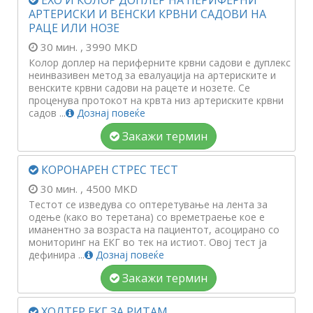
ЕХО И КОЛОР ДОПЛЕР НА ПЕРИФЕРНИ
АРТЕРИСКИ И ВЕНСКИ КРВНИ САДОВИ НА
РАЦЕ ИЛИ НОЗЕ
30 мин.
, 3990 MKD
Колор доплер на периферните крвни садови е дуплекс
неинвазивен метод за евалуација на артериските и
венските крвни садови на рацете и нозете. Се
проценува протокот на крвта низ артериските крвни
садов ...
Дознај повеќе
Закажи термин
КОРОНАРЕН СТРЕС ТЕСТ
30 мин.
, 4500 MKD
Тестот се изведува со оптеретување на лента за
одење (како во теретана) со времетраење кое е
иманентно за возраста на пациентот, асоцирано со
мониторинг на ЕКГ во тек на истиот. Овој тест ја
дефинира ...
Дознај повеќе
Закажи термин
ХОЛТЕР ЕКГ ЗА РИТАМ