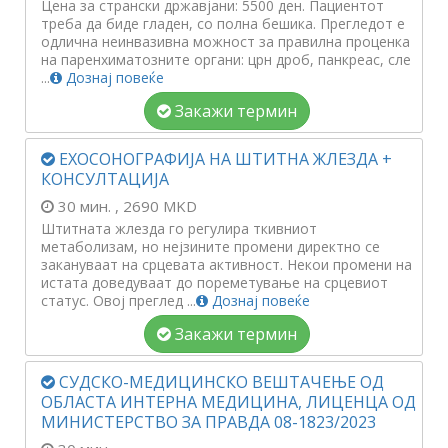
Цена за странски државјани: 5500 ден. Пациентот
треба да биде гладен, со полна бешика. Прегледот е
одлична неинвазивна можност за правилна проценка
на паренхиматозните органи: црн дроб, панкреас, сле
...
Дознај повеќе
Закажи термин
ЕХОСОНОГРАФИЈА НА ШТИТНА ЖЛЕЗДА +
КОНСУЛТАЦИЈА
30 мин.
, 2690 MKD
Штитната жлезда го регулира ткивниот
метаболизам, но нејзините промени директно се
закануваат на срцевата активност. Некои промени на
истата доведуваат до пореметување на срцевиот
статус. Овој преглед ...
Дознај повеќе
Закажи термин
СУДСКО-МЕДИЦИНСКО ВЕШТАЧЕЊЕ ОД
ОБЛАСТА ИНТЕРНА МЕДИЦИНА, ЛИЦЕНЦА ОД
МИНИСТЕРСТВО ЗА ПРАВДА 08-1823/2023